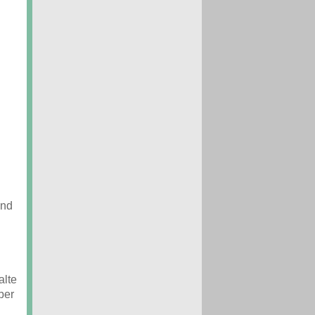
und
alte
ber