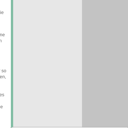
ie
ine
n
 so
en,
es
ie