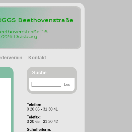
rderverein
Kontakt
Suche
Telefon:
0 20 65 - 31 30 41
Telefax:
0 20 65 - 31 30 42
Schulleiterin: