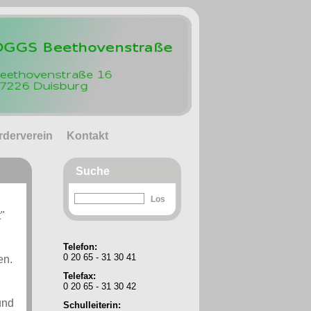
rderverein
Kontakt
Suche
"
Telefon:
0 20 65 - 31 30 41
en.
Telefax:
0 20 65 - 31 30 42
und
Schulleiterin: