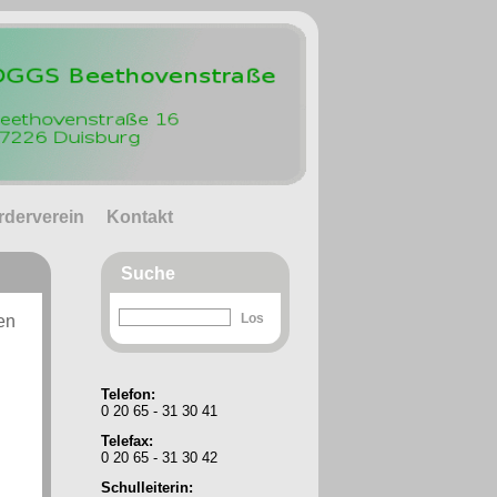
rderverein
Kontakt
Suche
en
Telefon:
0 20 65 - 31 30 41
Telefax:
0 20 65 - 31 30 42
Schulleiterin: