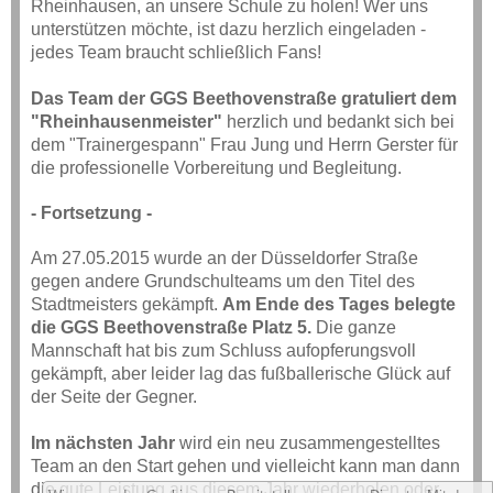
Rheinhausen, an unsere Schule zu holen! Wer uns
unterstützen möchte, ist dazu herzlich eingeladen -
jedes Team braucht schließlich Fans!
Das Team der GGS Beethovenstraße gratuliert dem
"Rheinhausenmeister"
herzlich und bedankt sich bei
dem "Trainergespann" Frau Jung und Herrn Gerster für
die professionelle Vorbereitung und Begleitung.
- Fortsetzung -
Am 27.05.2015
wurde an der Düsseldorfer Straße
gegen andere Grundschulteams um den Titel des
Stadtmeisters gekämpft.
Am Ende des Tages belegte
die GGS Beethovenstraße Platz 5.
Die ganze
Mannschaft hat bis zum Schluss aufopferungsvoll
gekämpft, aber leider lag das fußballerische Glück auf
der Seite der Gegner.
Im nächsten Jahr
wird ein neu zusammengestelltes
Team an den Start gehen und vielleicht kann man dann
die gute Leistung aus diesem Jahr wiederholen oder