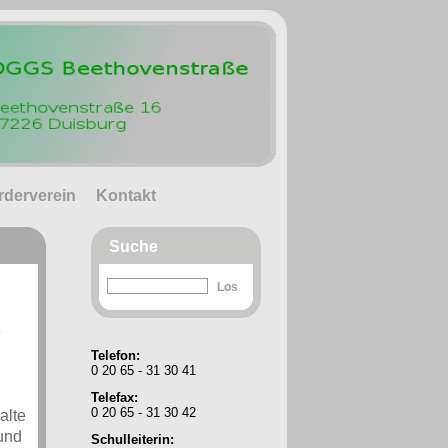
rderverein
Kontakt
Suche
e
Telefon:
0 20 65 - 31 30 41
Telefax:
0 20 65 - 31 30 42
alte
und
Schulleiterin: